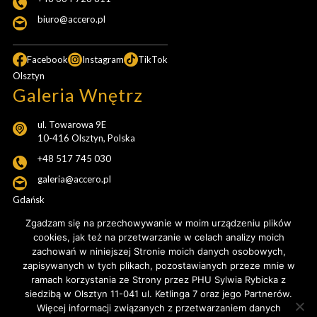
biuro@accero.pl
Facebook
Instagram
TikTok
Olsztyn
Galeria Wnętrz
ul. Towarowa 9E
10-416 Olsztyn, Polska
+48 517 745 030
galeria@accero.pl
Gdańsk
Pracownia Projektowa
Zgadzam się na przechowywanie w moim urządzeniu plików
cookies, jak też na przetwarzanie w celach analizy moich
ul. Popiełuszki 20b/54
zachowań w niniejszej Stronie moich danych osobowych,
Gdańsk, Polska
zapisywanych w tych plikach, pozostawianych przeze mnie w
ramach korzystania ze Strony przez PHU Sylwia Rybicka z
+48 517 745 030
siedzibą w Olsztyn 11-041 ul. Ketlinga 7 oraz jego Partnerów.
galeria@accero.pl
Więcej informacji związanych z przetwarzaniem danych