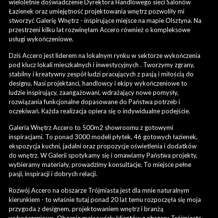
wieloletnie doświadczenie Dyrektora Handlowego sieci Salonów
Łazienek oraz umiejętność projektowania wnętrz pozwoliły mi
stworzyć Galerię Wnętrz - inspirujące miejsce na mapie Olsztyna. Na
przestrzeni kilku lat rozwinęłam Accero również o kompleksowe
usługi wykończeniowe.
Dziś Accero jest liderem na lokalnym rynku w sektorze wykończenia
pod klucz lokali mieszkalnych i inwestycyjnych . Tworzymy zgrany,
stabilny i kreatywny zespół ludzi pracujących z pasją i miłością do
designu. Nasi projektanci, handlowcy i ekipy wykończeniowe to
ludzie inspirujący, zaangażowani, wdrażający nowe pomysły,
rozwiązania funkcjonalne dopasowane do Państwa potrzeb i
oczekiwań. Każda realizacja opiera się o indywidualne podejście.
Galeria Wnętrz Accero to 500m2 showroomu z gotowymi
inspiracjami. To ponad 3000 modeli płytek, 46 gotowych łazienek,
ekspozycja kuchni, jadalni oraz propozycje oświetlenia i dodatków
do wnętrz. W Galerii spotykamy się i omawiamy Państwa projekty,
wybieramy materiały, prowadzimy konsultacje. To miejsce pełne
pasji, inspiracji i dobrych relacji.
Rozwój Accero na obszarze Trójmiasta jest dla mnie naturalnym
kierunkiem - to właśnie tutaj ponad 20 lat temu rozpoczęła się moja
przygoda z designem, projektowaniem wnętrz i branżą
wykończeniową. Obecnie mając wielu klientów z obszaru Trójmiasta