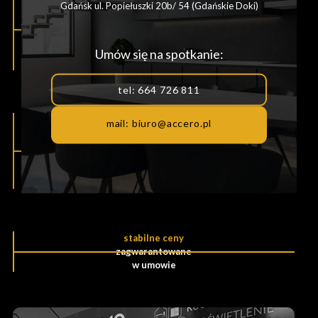
4
Gdańsk ul. Popiełuszki 20b/ 54 (Gdańskie Doki)
ekipy
Umów się na spotkanie:
stolarskie
tel: 664 726 811
indywidualne
mail: biuro@accero.pl
projekty
krótkie terminy
realizacji
stabilne ceny
zagwarantowane
w umowie