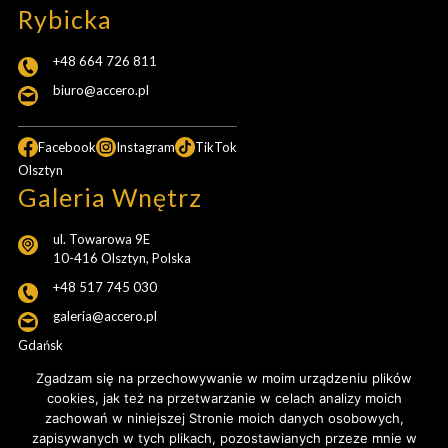
Rybicka
+48 664 726 811
biuro@accero.pl
Facebook
Instagram
TikTok
Olsztyn
Galeria Wnętrz
ul. Towarowa 9E
10-416 Olsztyn, Polska
+48 517 745 030
galeria@accero.pl
Gdańsk
Pracownia Projektowa
Zgadzam się na przechowywanie w moim urządzeniu plików
cookies, jak też na przetwarzanie w celach analizy moich
ul. Popiełuszki 20b/54
zachowań w niniejszej Stronie moich danych osobowych,
Gdańsk, Polska
zapisywanych w tych plikach, pozostawianych przeze mnie w