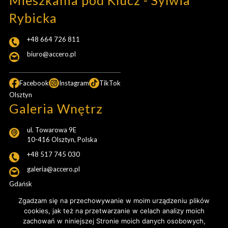
Mieszkania pod Klucz - Sylwia
Rybicka
+48 664 726 811
biuro@accero.pl
Facebook
Instagram
TikTok
Olsztyn
Galeria Wnętrz
ul. Towarowa 9E
10-416 Olsztyn, Polska
+48 517 745 030
galeria@accero.pl
Gdańsk
Pracownia Projektowa
Zgadzam się na przechowywanie w moim urządzeniu plików
cookies, jak też na przetwarzanie w celach analizy moich
ul. Popiełuszki 20b/54
zachowań w niniejszej Stronie moich danych osobowych,