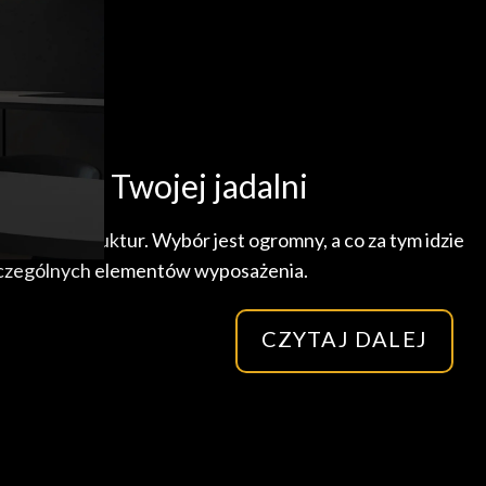
sła do Twojej jadalni
orów i struktur. Wybór jest ogromny, a co za tym idzie
zczególnych elementów wyposażenia.
CZYTAJ DALEJ