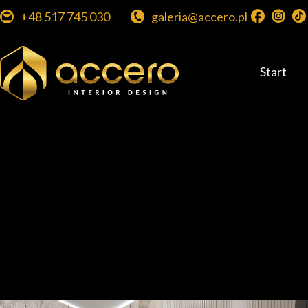
+48 517 745 030
galeria@accero.pl
Start