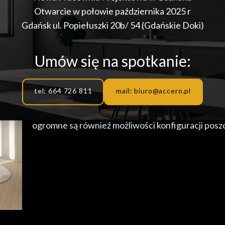
Otwarcie w połowie października 2025 r
Gdańsk ul. Popiełuszki 20b/ 54 (Gdańskie Doki)
Umów się na spotkanie:
15 stycznia, 2025
Zawsze modne i wygodne krze
tel: 664 726 811
mail: biuro@accero.pl
Zapewniamy różnorodność wzorów, materiałów, kol
ogromne są również możliwości konfiguracji pos