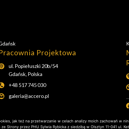
Gdańsk
K
Pracownia Projektowa
ul. Popiełuszki 20b/54
Gdańsk, Polska
+48 517 745 030
galeria@accero.pl
kies, jak też na przetwarzanie w celach analizy moich zachowań w nin
ze Strony przez PHU Sylwia Rybicka z siedzibą w Olsztyn 11-041 ul. Ketl