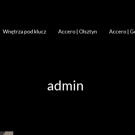
Wnętrza pod klucz
Accero | Olsztyn
Accero | G
admin