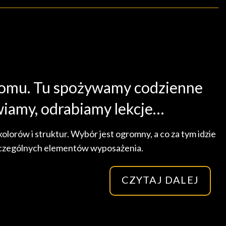
 domu. Tu spożywamy codzienne
wiamy, odrabiamy lekcje…
orów i struktur. Wybór jest ogromny, a co za tym idzie
zczególnych elementów wyposażenia.
CZYTAJ DALEJ