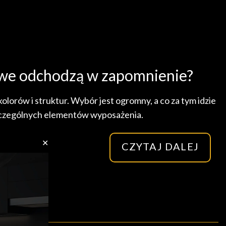
owe odchodzą w zapomnienie?
orów i struktur. Wybór jest ogromny, a co za tym idzie
zczególnych elementów wyposażenia.
✕
CZYTAJ DALEJ