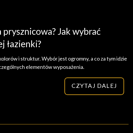
a prysznicowa? Jak wybrać
j łazienki?
orów i struktur. Wybór jest ogromny, a co za tym idzie
zczególnych elementów wyposażenia.
CZYTAJ DALEJ