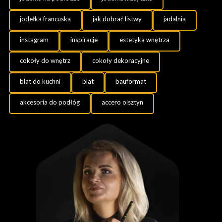
jodełka francuska
jak dobrać listwy
jadalnia
instagram
inspiracje
estetyka wnętrza
cokoły do wnętrz
cokoły dekoracyjne
blat do kuchni
blat
bauformat
akcesoria do podłóg
accero olsztyn