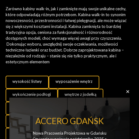
Zarówno kabiny walk-in, jak i zamknięte mają swoje unikalne cechy,
które odpowiadają różnym potrzebom. Kabina walk-in to synonim
nowoczesności, przestronności i łatwej pielęgnacji, ale może wiązać
się z większymi kosztami instalacji. Kabina zamknięta to bardziej
tradycyjna opcja, ceniona za funkcjonalność i różnorodność
dostępnych modeli, choć wymaga więcej uwagi przy czyszczeniu.
Dokonując wyboru, uwzględnij swoje oczekiwania, możliwości
techniczne łazienki oraz budżet. Dobrze zaprojektowana kabina –
niezależnie od rodzaju – stanie się nie tylko praktycznym, ale i
estetycznym elementem
wysokość listwy
wyposażenie wnętrz
✕
wykończenie podłogi
wnętrze z jodełką
wannaczykabina
ułożenie jodełki
ACCERO GDAŃSK
układ paneli jodełka
tynk
trendy podłogowe
Nowa Pracownia Projektowa w Gdańsku
tapety
sypialnia
światło w kuchni
stoły
Otwarcie w połowie października 2025 r