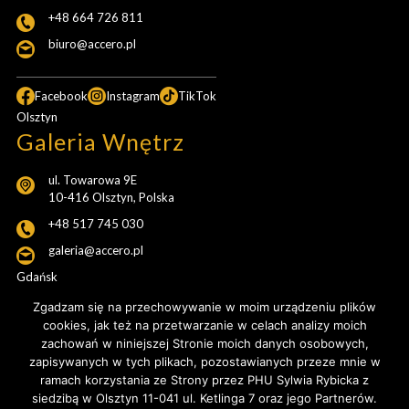
+48 664 726 811
biuro@accero.pl
Facebook
Instagram
TikTok
Olsztyn
Galeria Wnętrz
ul. Towarowa 9E
10-416 Olsztyn, Polska
+48 517 745 030
galeria@accero.pl
Gdańsk
Pracownia Projektowa
Zgadzam się na przechowywanie w moim urządzeniu plików
cookies, jak też na przetwarzanie w celach analizy moich
ul. Popiełuszki 20b/54
zachowań w niniejszej Stronie moich danych osobowych,
Gdańsk, Polska
zapisywanych w tych plikach, pozostawianych przeze mnie w
ramach korzystania ze Strony przez PHU Sylwia Rybicka z
+48 517 745 030
siedzibą w Olsztyn 11-041 ul. Ketlinga 7 oraz jego Partnerów.