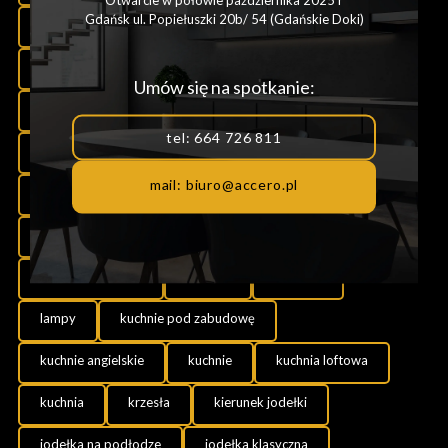
Gdańsk ul. Popiełuszki 20b/ 54 (Gdańskie Doki)
stół rozkładany
stół dębowy
San Swiss
projektowanie
podłoga drewniana
Umów się na spotkanie:
płyty betonowe
płytki
olsztyn
tel: 664 726 811
modnalazienka
metal
meble na wymiar
mail: biuro@accero.pl
meble do kuchni
meble do jadalni
meble
listwy przypodłogowe
listwy MDF
listwy do podłogi
łazienki
łazienka
lampy
kuchnie pod zabudowę
kuchnie angielskie
kuchnie
kuchnia loftowa
kuchnia
krzesła
kierunek jodełki
jodełka na podłodze
jodełka klasyczna