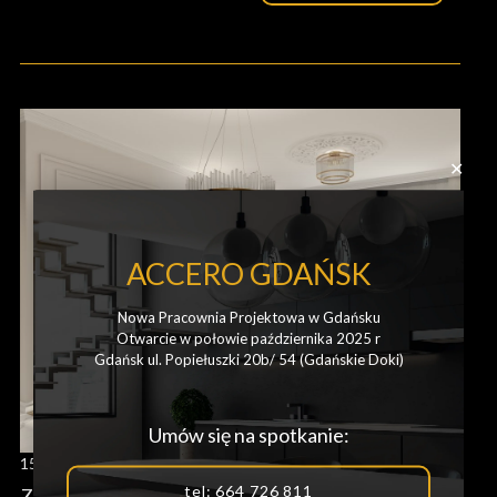
✕
ACCERO GDAŃSK
Nowa Pracownia Projektowa w Gdańsku
Otwarcie w połowie października 2025 r
Gdańsk ul. Popiełuszki 20b/ 54 (Gdańskie Doki)
Umów się na spotkanie:
15 stycznia, 2025
tel: 664 726 811
Zawsze modne i wygodne krzesła do Twojej jadalni