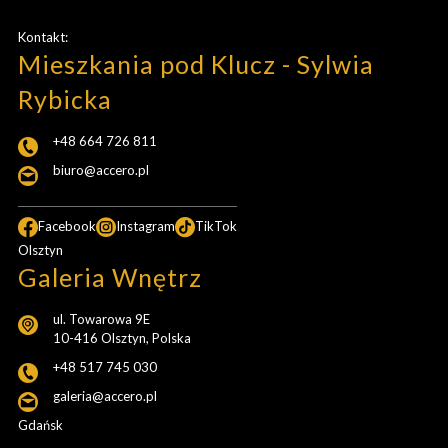
Kontakt:
Mieszkania pod Klucz - Sylwia
Rybicka
+48 664 726 811
biuro@accero.pl
Facebook
Instagram
TikTok
Olsztyn
Galeria Wnętrz
ul. Towarowa 9E
10-416 Olsztyn, Polska
+48 517 745 030
galeria@accero.pl
Gdańsk